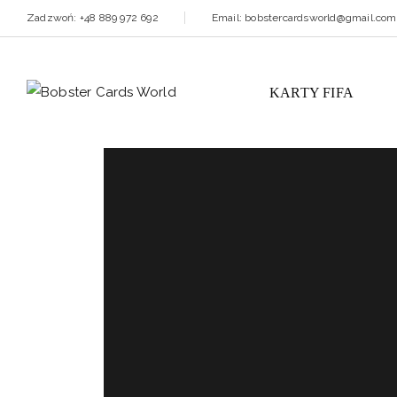
Zadzwoń: +48 889 972 692
Email: bobstercardsworld@gmail.com
KARTY FIFA