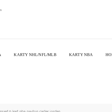
om
A
KARTY NHL/NFL/MLB
KARTY NBA
HO
sert 9 kart nba payton carter jordan