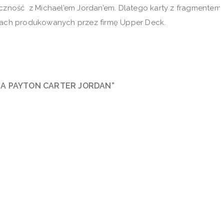
czność z Michael’em Jordan’em. Dlatego karty z fragmentem
setach produkowanych przez firmę Upper Deck.
NBA PAYTON CARTER JORDAN”