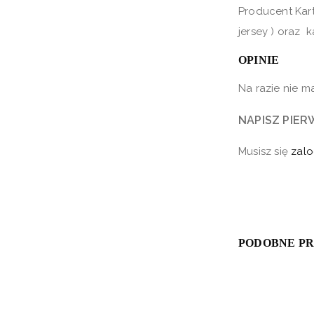
Producent Kar
jersey ) oraz 
OPINIE
Na razie nie ma
NAPISZ PIER
Musisz się
zal
PODOBNE P