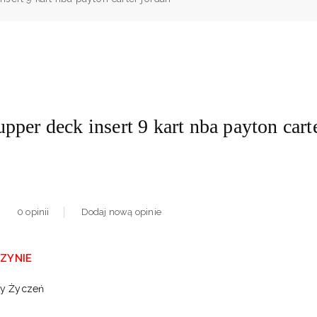
pper deck insert 9 kart nba payton cart
0
opinii
Dodaj nową opinie
ZYNIE
ty Życzeń