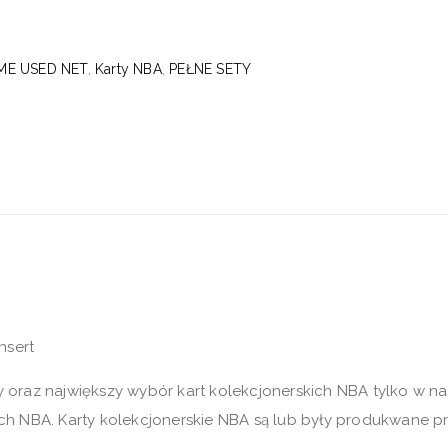
ME USED NET
,
Karty NBA
,
PEŁNE SETY
Insert
y oraz największy wybór kart kolekcjonerskich NBA tylko w 
ch NBA. Karty kolekcjonerskie NBA są lub były produkwane prze