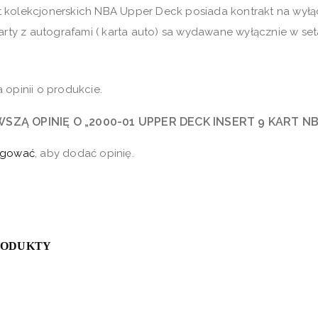
t kolekcjonerskich NBA Upper Deck posiada kontrakt na wyłą
karty z autografami ( karta auto) sa wydawane wyłącznie w 
 opinii o produkcie.
WSZĄ OPINIĘ O „2000-01 UPPER DECK INSERT 9 KART 
ogować
, aby dodać opinię.
RODUKTY