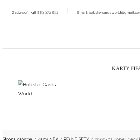
Zadzwoń: +48 889 972 692
Email: bobstercardsworld@gmail.c
KARTY FIF
Strona główna
/
Karty NBA
/
PEŁNE SETY
/ 2000-01 upper deck in