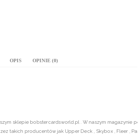
OPIS
OPINIE (0)
naszym sklepie bobstercardsworld.pl . W naszym magazynie p
z takich producentów jak Upper Deck , Skybox , Fleer , Panini