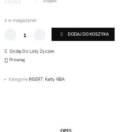
0
opinii
2 w magazynie
DODAJ DO KOSZYKA
Dodaj Do Listy Życzeń
Prównaj
Kategorie
INSERT
,
Karty NBA
OPIS