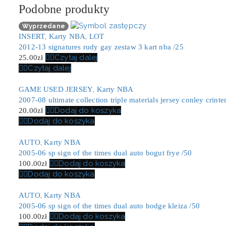
Podobne produkty
Wyprzedane
,
,
INSERT
Karty NBA
LOT
2012-13 signatures rudy gay zestaw 3 kart nba /25
Czytaj dalej
25.00
zł
Czytaj dalej
,
GAME USED JERSEY
Karty NBA
2007-08 ultimate collection triple materials jersey conley crinte
Dodaj do koszyka
20.00
zł
Dodaj do koszyka
,
AUTO
Karty NBA
2005-06 sp sign of the times dual auto bogut frye /50
Dodaj do koszyka
100.00
zł
Dodaj do koszyka
,
AUTO
Karty NBA
2005-06 sp sign of the times dual auto hodge kleiza /50
Dodaj do koszyka
100.00
zł