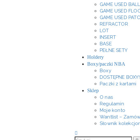
GAME USED BALL
GAME USED FLO
GAME USED PAT
REFRACTOR
LOT
INSERT
BASE
PEŁNE SETY
Holdery
Boxy/paczki NBA
Boxy
DOSTĘPNE BOXY!
Paczki z kartami
Sklep
O nas
Regulamin
Moje konto
Wantlist – Zamów
Słownik kolekcjo