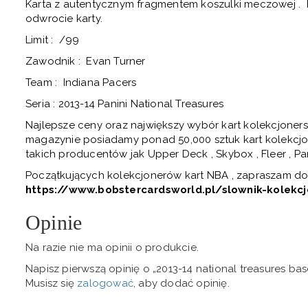
Karta z autentycznym fragmentem koszulki meczowej . 
odwrocie karty.
Limit : /99
Zawodnik : Evan Turner
Team : Indiana Pacers
Seria : 2013-14 Panini National Treasures
Najlepsze ceny oraz największy wybór kart kolekcjoner
magazynie posiadamy ponad 50,000 sztuk kart kolekcjo
takich producentów jak Upper Deck , Skybox , Fleer , Pani
Początkujących kolekcjonerów kart NBA , zapraszam do 
https://www.bobstercardsworld.pl/slownik-kolekc
Opinie
Na razie nie ma opinii o produkcie.
Napisz pierwszą opinię o „2013-14 national treasures ba
Musisz się
zalogować
, aby dodać opinię.