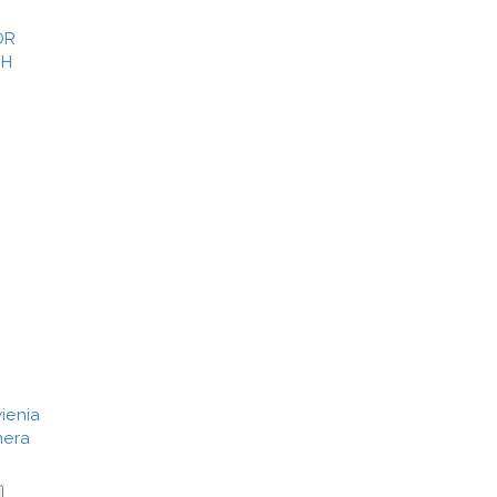
OR
CH
ienia
nera