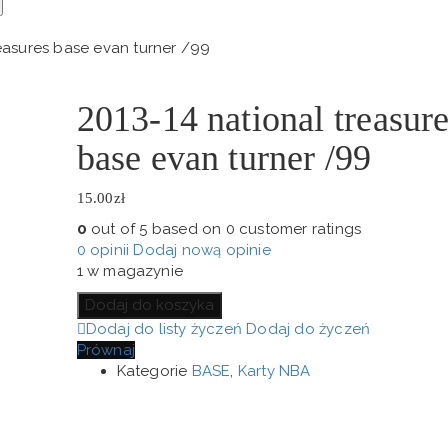
reasures base evan turner /99
2013-14 national treasur
base evan turner /99
15.00
zł
0
out of
5
based on
0
customer ratings
0
opinii
Dodaj nową opinie
1 w magazynie
Dodaj do koszyka
Dodaj do listy życzeń
Dodaj do życzeń
Prównaj
Kategorie
BASE
,
Karty NBA