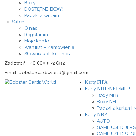
Boxy
DOSTĘPNE BOXY!
Paczki z kartami
Sklep
O nas
Regulamin
Moje konto
Wantlist – Zamówienia
Słownik kolekcjonera
Zadzwoń: +48 889 972 692
Email: bobstercardsworld@gmail.com
Karty FIFA
Karty NHL/NFL/MLB
Boxy MLB
Boxy NFL
Paczki z kartami 
Karty NBA
AUTO
GAME USED JERS
GAME USED SHO