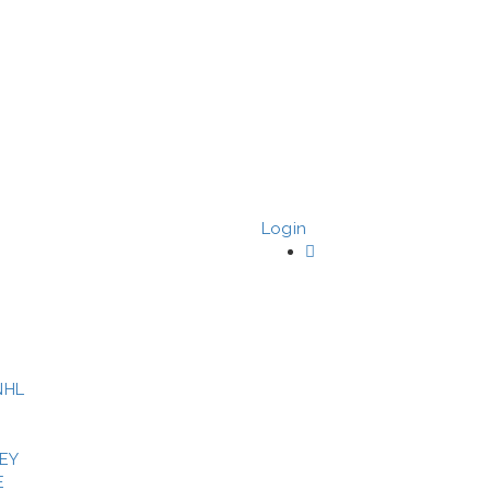
Login
NHL
EY
E