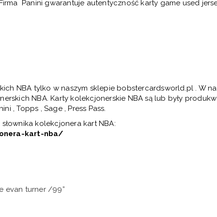
Firma Panini gwarantuje autentyczność karty game used jers
skich NBA tylko w naszym sklepie bobstercardsworld.pl . W n
nerskich NBA. Karty kolekcjonerskie NBA są lub były produk
ni , Topps , Sage , Press Pass.
słownika kolekcjonera kart NBA:
jonera-kart-nba/
se evan turner /99”