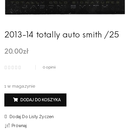
2013-14 totally auto smith /25
20.00
zł
0
opinii
1 w magazynie
DODAJ DO KOSZYKA
Dodaj Do Listy Życzeń
Prównaj