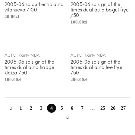
2005-06 sp authentic auto
2005-06 sp sign of the
vilanueva /100
times dual auto bogut frye
/50
40.00
zł
100.00
zł
,
,
AUTO
Karty NBA
AUTO
Karty NBA
2005-06 sp sign of the
2005-06 sp sign of the
times dual auto hodge
times dual auto lee frye
kleiza /50
/50
100.00
zł
200.00
zł
1
2
3
4
5
6
7
…
25
26
27